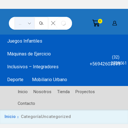
0
Search
SEARCH
input
Juegos Infantiles
Máquinas de Ejercicio
(32)
2729561
+56942603899
Inclusivos – Integradores
Deporte
Mobiliario Urbano
Inicio
Nosotros
Tienda
Proyectos
Contacto
Inicio
CategoríaUncategorized