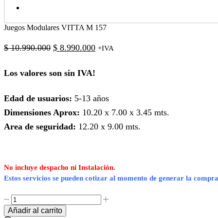
Juegos Modulares VITTA M 157
El
El
$
10.990.000
$
8.990.000
+IVA
precio
precio
Los valores son sin IVA!
original
actual
era:
es:
Edad de usuarios:
5-13 años
$ 10.990.000.
$ 8.990.000.
Dimensiones Aprox:
10.20 x 7.00 x 3.45 mts.
Area de seguridad:
12.20 x 9.00 mts.
No incluye despacho ni Instalación.
Estos servicios se pueden cotizar al momento de generar la compra
Juegos
Modulares
Añadir al carrito
VITTA