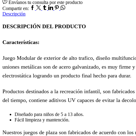
Envíanos tu consulta por este producto
M
Facebook
Twitter
Tumblr
Linkedin
Pinterest
Whatsapp
Compartir en:
157
Descripción
cantidad
DESCRIPCIÓN DEL PRODUCTO
Características:
Juego Modular de exterior de alto trafico, diseño multifunc
uniones metálicas son de acero galvanizado, es muy firme y 
electrostática logrando un producto final hecho para durar.
Productos destinados a la recreación infantil, son fabricado
del tiempo, contiene aditivos UV capaces de evitar la decolor
Diseñado para niños de 5 a 13 años.
Fácil limpieza y mantención.
Nuestros juegos de plaza son fabricados de acuerdo con los 