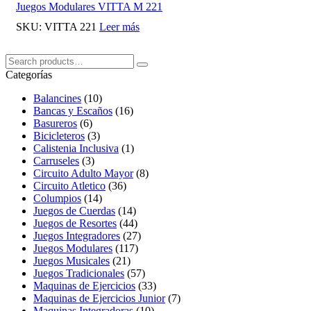
Juegos Modulares VITTA M 221
SKU:
VITTA 221
Leer más
Buscar:
Search
Categorías
Balancines
(10)
Bancas y Escaños
(16)
Basureros
(6)
Bicicleteros
(3)
Calistenia Inclusiva
(1)
Carruseles
(3)
Circuito Adulto Mayor
(8)
Circuito Atletico
(36)
Columpios
(14)
Juegos de Cuerdas
(14)
Juegos de Resortes
(44)
Juegos Integradores
(27)
Juegos Modulares
(117)
Juegos Musicales
(21)
Juegos Tradicionales
(57)
Maquinas de Ejercicios
(33)
Maquinas de Ejercicios Junior
(7)
Maquinas Integradoras
(10)