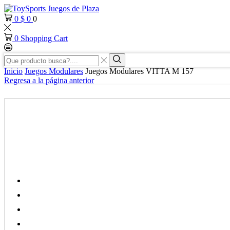
0
$
0
0
0
Shopping Cart
Search
input
Search
Inicio
Juegos Modulares
Juegos Modulares VITTA M 157
Regresa a la página anterior