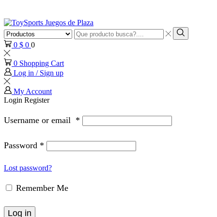
Search
input
Search
0
$
0
0
0
Shopping Cart
Log in / Sign up
My Account
Login
Register
Username or email
*
Password
*
Lost password?
Remember Me
Log in