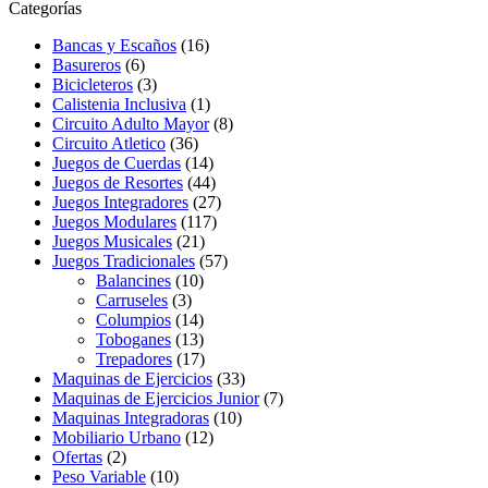
Categorías
Bancas y Escaños
(16)
Basureros
(6)
Bicicleteros
(3)
Calistenia Inclusiva
(1)
Circuito Adulto Mayor
(8)
Circuito Atletico
(36)
Juegos de Cuerdas
(14)
Juegos de Resortes
(44)
Juegos Integradores
(27)
Juegos Modulares
(117)
Juegos Musicales
(21)
Juegos Tradicionales
(57)
Balancines
(10)
Carruseles
(3)
Columpios
(14)
Toboganes
(13)
Trepadores
(17)
Maquinas de Ejercicios
(33)
Maquinas de Ejercicios Junior
(7)
Maquinas Integradoras
(10)
Mobiliario Urbano
(12)
Ofertas
(2)
Peso Variable
(10)