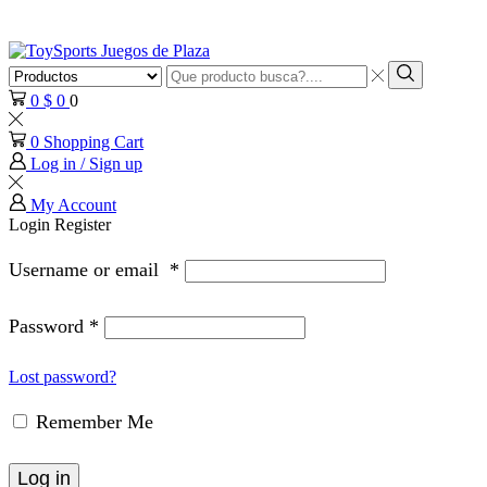
Search
input
Search
0
$
0
0
0
Shopping Cart
Log in / Sign up
My Account
Login
Register
Username or email
*
Password
*
Lost password?
Remember Me
Log in