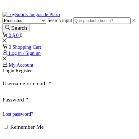
Search input
Search
0
$
0
0
0
Shopping Cart
Log in / Sign up
My Account
Login
Register
Username or email
*
Password
*
Lost password?
Remember Me