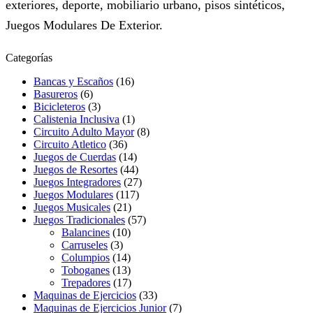
exteriores, deporte, mobiliario urbano, pisos sintéticos,
Juegos Modulares De Exterior.
Categorías
Bancas y Escaños
(16)
Basureros
(6)
Bicicleteros
(3)
Calistenia Inclusiva
(1)
Circuito Adulto Mayor
(8)
Circuito Atletico
(36)
Juegos de Cuerdas
(14)
Juegos de Resortes
(44)
Juegos Integradores
(27)
Juegos Modulares
(117)
Juegos Musicales
(21)
Juegos Tradicionales
(57)
Balancines
(10)
Carruseles
(3)
Columpios
(14)
Toboganes
(13)
Trepadores
(17)
Maquinas de Ejercicios
(33)
Maquinas de Ejercicios Junior
(7)