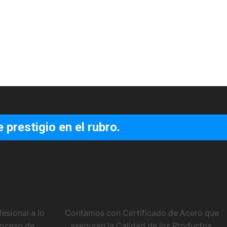
prestigio en el rubro.
ABAJO
PROCESOS DE
AL
PRODUCCION
sional a lo
Contamos con Certificado de Acero que
proceso de
aseguran la Calidad de los Productos,