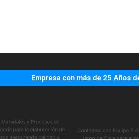
Empresa con más de 25 Años de 
FICADO ISO 9001
EQUIPO DE TR
PROFESION
 Materiales y Procesos de
goría para la elaboración de
Contamos con Equipo Profe
tos asegurando calidad y
largo de Chile para el 