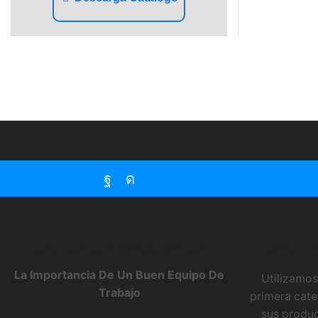
Facebook
Instagram
CALIDAD ASEGURADA
CERTI
La Importancia De Un Buen Equipo De
Utilizamos
Trabajo
primera cate
sus produc