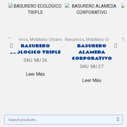
,
,
Basureros
Mobiliario Urbano
Basureros
Mobiliario Urbano
Ba
BASURERO
BASURERO
ECOLOGICO TRIPLE
ALAMEDA
CORPORATIVO
SKU:
MU 26
SKU:
MU 27
Leer Más
Leer Más
Buscar:
Sear