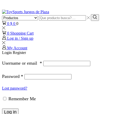
Search
input
Search
0
$
0
0
0
Shopping Cart
Log in / Sign up
My Account
Login
Register
Username or email
*
Password
*
Lost password?
Remember Me
Log in