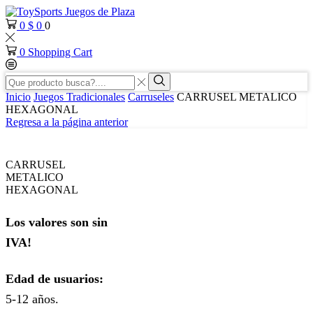
0
$
0
0
0
Shopping Cart
Search
input
Search
Inicio
Juegos Tradicionales
Carruseles
CARRUSEL METALICO
HEXAGONAL
Regresa a la página anterior
CARRUSEL
METALICO
HEXAGONAL
Los valores son sin
IVA!
Edad de usuarios:
5-12 años.