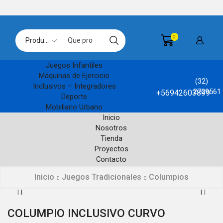
0
Search
input
Juegos Infantiles
Máquinas de Ejercicio
(32)
Inclusivos – Integradores
2729561
+56942603899
Deporte
Mobiliario Urbano
Inicio
Nosotros
Tienda
Proyectos
Contacto
Inicio
Juegos Tradicionales
Columpios
COLUMPIO INCLUSIVO CURVO