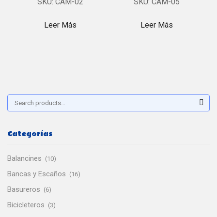
SKU:
CAM-02
SKU:
CAM-05
Leer Más
Leer Más
Buscar:
Sear
Categorías
Balancines
(10)
Bancas y Escaños
(16)
Basureros
(6)
Bicicleteros
(3)