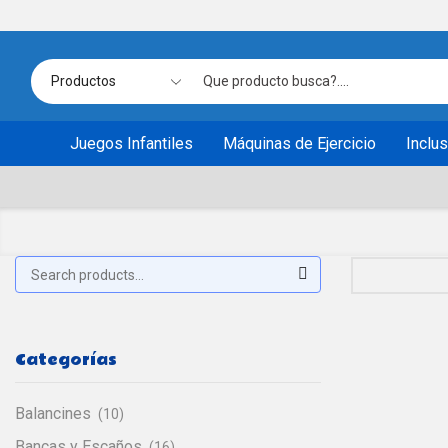
S
in
Juegos Infantiles
Máquinas de Ejercicio
Inclu
Buscar:
Search
Categorías
Balancines
(10)
Bancas y Escaños
(16)