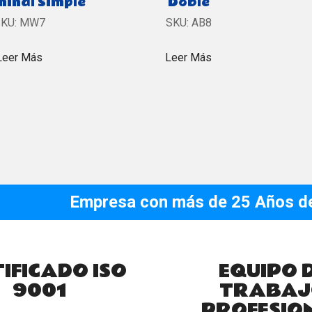
inal Simple
Doble
KU:
MW7
SKU:
AB8
Leer Más
Leer Más
Empresa con más de 25 Años de 
IFICADO ISO
EQUIPO 
9001
TRABAJ
PROFESIO