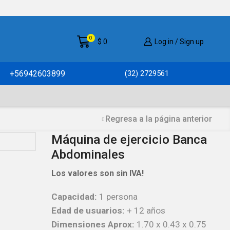
0
$
0
Log in / Sign up
+56942603899
(32) 2729561
Regresa a la página anterior
Máquina de ejercicio Banca
Abdominales
Los valores son sin IVA!
Capacidad:
1 persona
Edad de usuarios:
+ 12 años
Dimensiones Aprox:
1.70 x 0.43 x 0.75