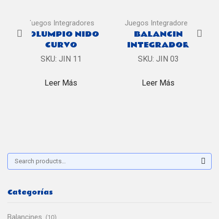
Juegos Integradores
Juegos Integradores
COLUMPIO NIDO
BALANCIN
CURVO
INTEGRADOR
SKU:
JIN 11
SKU:
JIN 03
Leer Más
Leer Más
Buscar:
Sear
Categorías
Balancines
(10)