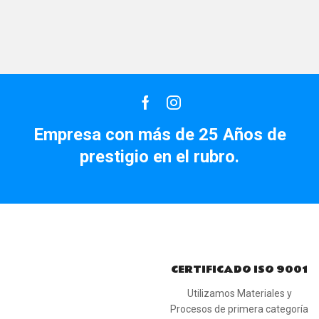
Facebook
Instagram
Empresa con más de 25 Años de
prestigio en el rubro.
CALIDAD
ASEGURADA
La Importancia De Un
Buen Equipo De
CERTIFICADO ISO 9001
Trabajo
Utilizamos Materiales y
Procesos de primera categoría