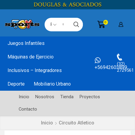
0
Search
input
Juegos Infantiles
Máquinas de Ejercicio
(32)
+56942603899
Inclusivos – Integradores
2729561
Deporte
Mobiliario Urbano
Inicio
Nosotros
Tienda
Proyectos
Contacto
Inicio
Circuito Atletico