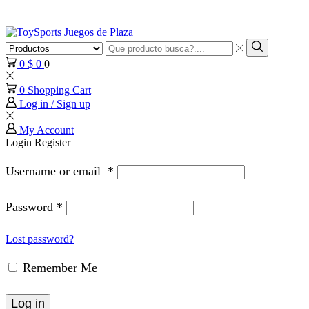
Search
input
Search
0
$
0
0
0
Shopping Cart
Log in / Sign up
My Account
Login
Register
Username or email
*
Password
*
Lost password?
Remember Me
Log in