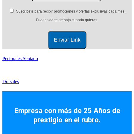
Suscríbete para recibir promociones y ofertas exclusivas cada mes.
Puedes darte de baja cuando quieras.
Pectorales Sentado
Dorsales
Facebook
Instagram
Empresa con más de 25 Años de
prestigio en el rubro.