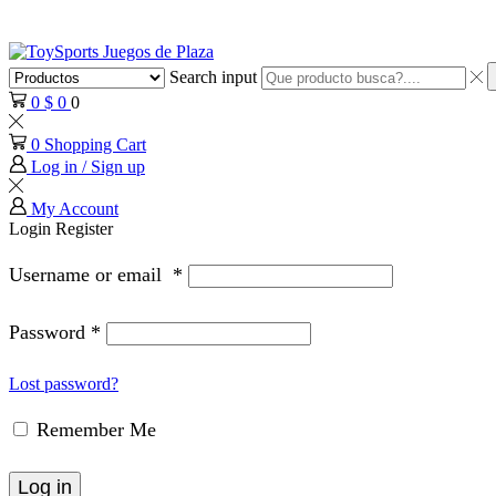
Search input
0
$
0
0
0
Shopping Cart
Log in / Sign up
My Account
Login
Register
Username or email
*
Password
*
Lost password?
Remember Me
Log in