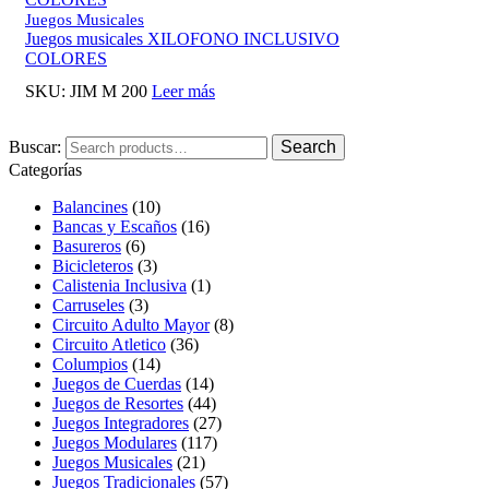
Juegos Musicales
Juegos musicales XILOFONO INCLUSIVO
COLORES
SKU:
JIM M 200
Leer más
Buscar:
Search
Categorías
Balancines
(10)
Bancas y Escaños
(16)
Basureros
(6)
Bicicleteros
(3)
Calistenia Inclusiva
(1)
Carruseles
(3)
Circuito Adulto Mayor
(8)
Circuito Atletico
(36)
Columpios
(14)
Juegos de Cuerdas
(14)
Juegos de Resortes
(44)
Juegos Integradores
(27)
Juegos Modulares
(117)
Juegos Musicales
(21)
Juegos Tradicionales
(57)