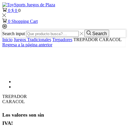
0
$
0
0
0
Shopping Cart
Search input
Search
Inicio
Juegos Tradicionales
Trepadores
TREPADOR CARACOL
Regresa a la página anterior
TREPADOR
CARACOL
Los valores son sin
IVA!