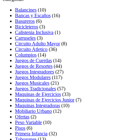
Balancines
(10)
Bancas y Escaños
(16)
Basureros
(6)
Bicicleteros
(3)
Calistenia Inclusiva
(1)
Carruseles
(3)
Circuito Adulto Mayor
(8)
Circuito Atletico
(36)
Columpios
(14)
Juegos de Cuerdas
(14)
Juegos de Resortes
(44)
Juegos Integradores
(27)
Juegos Modulares
(117)
Juegos Musicales
(21)
Juegos Tradicionales
(57)
Maquinas de Ejercicios
(33)
Maquinas de Ejercicios Junior
(7)
Maquinas Integradoras
(10)
Mobiliario Urbano
(12)
Ofertas
(2)
Peso Variable
(10)
Pisos
(6)
Primera Infancia
(32)
Toboganes
(13)