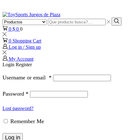
Search
input
Search
0
$
0
0
0
Shopping Cart
Log in / Sign up
My Account
Login
Register
Username or email
*
Password
*
Lost password?
Remember Me
Log in