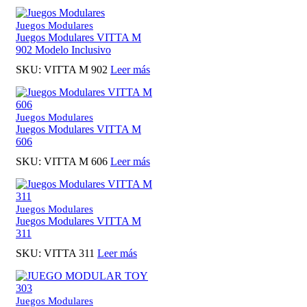
original
actual
era:
es:
Juegos Modulares
$ 10.990.000.
$ 8.990.000.
Juegos Modulares VITTA M
902 Modelo Inclusivo
SKU:
VITTA M 902
Leer más
Juegos Modulares
Juegos Modulares VITTA M
606
SKU:
VITTA M 606
Leer más
Juegos Modulares
Juegos Modulares VITTA M
311
SKU:
VITTA 311
Leer más
Juegos Modulares