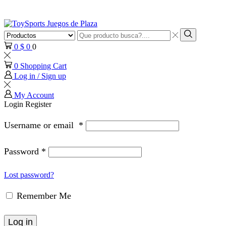
Search
input
Search
0
$
0
0
0
Shopping Cart
Log in / Sign up
My Account
Login
Register
Username or email
*
Password
*
Lost password?
Remember Me
Log in