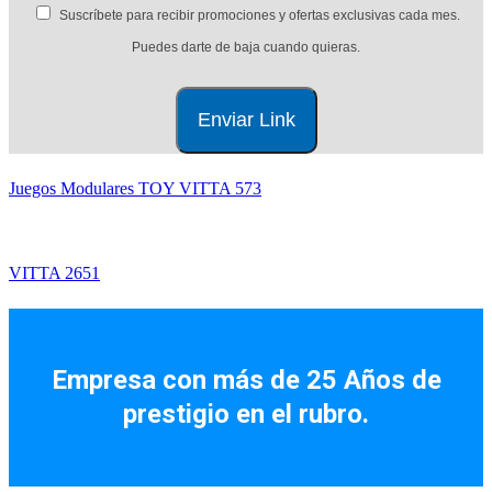
Suscríbete para recibir promociones y ofertas exclusivas cada mes.
Puedes darte de baja cuando quieras.
Juegos Modulares TOY VITTA 573
VITTA 2651
Facebook
Instagram
Empresa con más de 25 Años de
prestigio en el rubro.