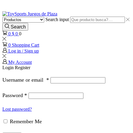
Search input
Search
0
$
0
0
0
Shopping Cart
Log in / Sign up
My Account
Login
Register
Username or email
*
Password
*
Lost password?
Remember Me