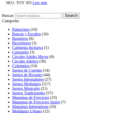
SKU:
TOY 303
Leer más
Buscar:
Search
Categorías
Balancines
(10)
Bancas y Escaños
(16)
Basureros
(6)
Bicicleteros
(3)
Calistenia Inclusiva
(1)
Carruseles
(3)
Circuito Adulto Mayor
(8)
Circuito Atletico
(36)
Columpios
(14)
Juegos de Cuerdas
(14)
Juegos de Resortes
(44)
Juegos Integradores
(27)
Juegos Modulares
(117)
Juegos Musicales
(21)
Juegos Tradicionales
(57)
Maquinas de Ejercicios
(33)
Maquinas de Ejercicios Junior
(7)
Maquinas Integradoras
(10)
Mobiliario Urbano
(12)