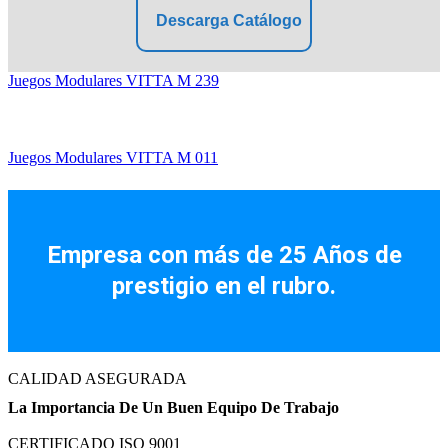
Descarga Catálogo
Juegos Modulares VITTA M 239
Juegos Modulares VITTA M 011
Facebook
Instagram
Empresa con más de 25 Años de
prestigio en el rubro.
CALIDAD ASEGURADA
La Importancia De Un Buen Equipo De Trabajo
CERTIFICADO ISO 9001