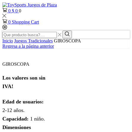
0
$
0
0
0
Shopping Cart
Search
input
Search
Inicio
Juegos Tradicionales
GIROSCOPA
Regresa a la página anterior
GIROSCOPA
Los valores son sin
IVA!
Edad de usuarios:
2-12 años.
Capacidad:
1 niño.
Dimensiones