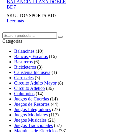
BALANCIN PLAZA DOBLE
BD7
SKU:
TOYSPORTS BD7
Leer más
Buscar:
Search
Categorías
Balancines
(10)
Bancas y Escaños
(16)
Basureros
(6)
Bicicleteros
(3)
Calistenia Inclusiva
(1)
Carruseles
(3)
Circuito Adulto Mayor
(8)
Circuito Atletico
(36)
Columpios
(14)
Juegos de Cuerdas
(14)
Juegos de Resortes
(44)
Juegos Integradores
(27)
Juegos Modulares
(117)
Juegos Musicales
(21)
Juegos Tradicionales
(57)
Maquinas de Ejercicios
(33)