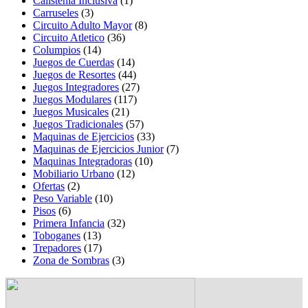
Calistenia Inclusiva
(1)
Carruseles
(3)
Circuito Adulto Mayor
(8)
Circuito Atletico
(36)
Columpios
(14)
Juegos de Cuerdas
(14)
Juegos de Resortes
(44)
Juegos Integradores
(27)
Juegos Modulares
(117)
Juegos Musicales
(21)
Juegos Tradicionales
(57)
Maquinas de Ejercicios
(33)
Maquinas de Ejercicios Junior
(7)
Maquinas Integradoras
(10)
Mobiliario Urbano
(12)
Ofertas
(2)
Peso Variable
(10)
Pisos
(6)
Primera Infancia
(32)
Toboganes
(13)
Trepadores
(17)
Zona de Sombras
(3)