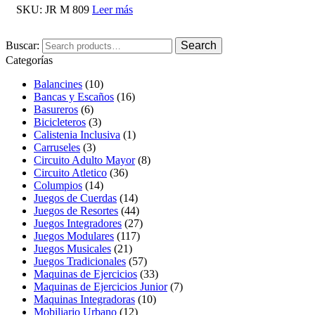
SKU:
JR M 809
Leer más
Buscar:
Search
Categorías
Balancines
(10)
Bancas y Escaños
(16)
Basureros
(6)
Bicicleteros
(3)
Calistenia Inclusiva
(1)
Carruseles
(3)
Circuito Adulto Mayor
(8)
Circuito Atletico
(36)
Columpios
(14)
Juegos de Cuerdas
(14)
Juegos de Resortes
(44)
Juegos Integradores
(27)
Juegos Modulares
(117)
Juegos Musicales
(21)
Juegos Tradicionales
(57)
Maquinas de Ejercicios
(33)
Maquinas de Ejercicios Junior
(7)
Maquinas Integradoras
(10)
Mobiliario Urbano
(12)