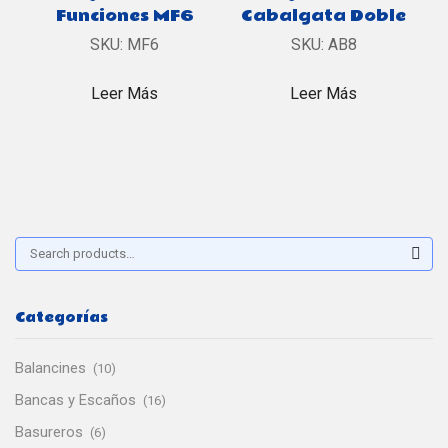
Funciones MF6
Cabalgata Doble
SKU:
MF6
SKU:
AB8
Leer Más
Leer Más
Buscar:
Sear
Categorías
Balancines
(10)
Bancas y Escaños
(16)
Basureros
(6)