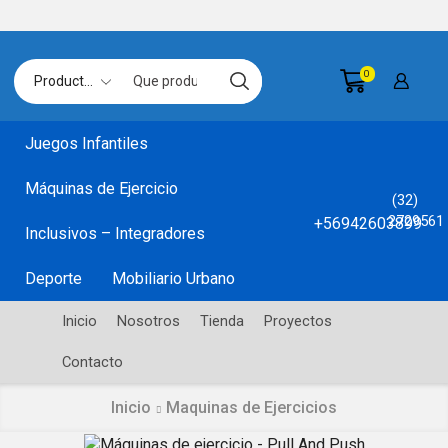
0
Search
input
Juegos Infantiles
Máquinas de Ejercicio
(32)
2729561
+56942603899
Inclusivos – Integradores
Deporte
Mobiliario Urbano
Inicio
Nosotros
Tienda
Proyectos
Contacto
Inicio
Maquinas de Ejercicios