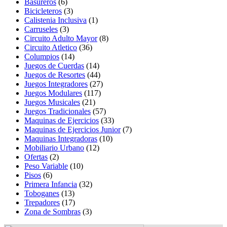
Basureros
(6)
Bicicleteros
(3)
Calistenia Inclusiva
(1)
Carruseles
(3)
Circuito Adulto Mayor
(8)
Circuito Atletico
(36)
Columpios
(14)
Juegos de Cuerdas
(14)
Juegos de Resortes
(44)
Juegos Integradores
(27)
Juegos Modulares
(117)
Juegos Musicales
(21)
Juegos Tradicionales
(57)
Maquinas de Ejercicios
(33)
Maquinas de Ejercicios Junior
(7)
Maquinas Integradoras
(10)
Mobiliario Urbano
(12)
Ofertas
(2)
Peso Variable
(10)
Pisos
(6)
Primera Infancia
(32)
Toboganes
(13)
Trepadores
(17)
Zona de Sombras
(3)