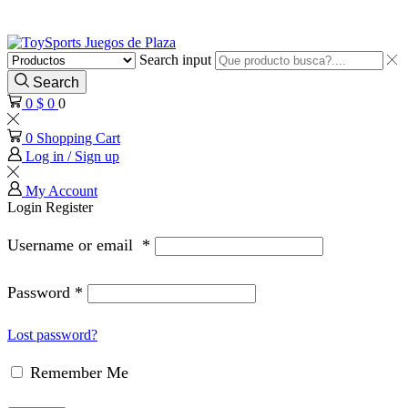
Search input
Search
0
$
0
0
0
Shopping Cart
Log in / Sign up
My Account
Login
Register
Username or email
*
Password
*
Lost password?
Remember Me