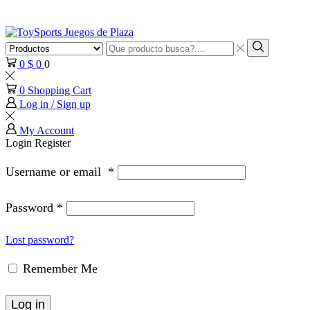
Search
input
Search
0
$
0
0
0
Shopping Cart
Log in / Sign up
My Account
Login
Register
Username or email
*
Password
*
Lost password?
Remember Me
Log in