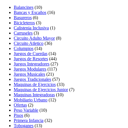
Balancines
(10)
Bancas y Escaños
(16)
Basureros
(6)
Bicicleteros
(3)
Calistenia Inclusiva
(1)
Carruseles
(3)
Circuito Adulto Mayor
(8)
Circuito Atletico
(36)
Columpios
(14)
Juegos de Cuerdas
(14)
Juegos de Resortes
(44)
Juegos Integradores
(27)
Juegos Modulares
(117)
Juegos Musicales
(21)
Juegos Tradicionales
(57)
Maquinas de Ejercicios
(33)
Maquinas de Ejercicios Junior
(7)
Maquinas Integradoras
(10)
Mobiliario Urbano
(12)
Ofertas
(2)
Peso Variable
(10)
Pisos
(6)
Primera Infancia
(32)
Toboganes
(13)