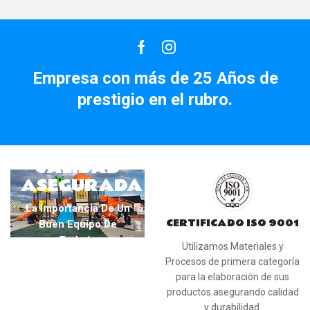
Facebook
Instagram
Empresa con más de 25 Años de
prestigio en el rubro.
CALIDAD
ASEGURADA
La Importancia De Un
CERTIFICADO ISO 9001
Buen Equipo De
Trabajo
Utilizamos Materiales y
Procesos de primera categoría
para la elaboración de sus
productos asegurando calidad
y durabilidad.