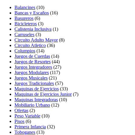
Balancines
(10)
Bancas y Escaños
(16)
Basureros
(6)
Bicicleteros
(3)
Calistenia Inclusiva
(1)
Carruseles
(3)
Circuito Adulto Mayor
(8)
Circuito Atletico
(36)
Columpios
(14)
Juegos de Cuerdas
(14)
Juegos de Resortes
(44)
Juegos Integradores
(27)
Juegos Modulares
(117)
Juegos Musicales
(21)
Juegos Tradicionales
(57)
Maquinas de Ejercicios
(33)
Maquinas de Ejercicios Junior
(7)
Maquinas Integradoras
(10)
Mobiliario Urbano
(12)
Ofertas
(2)
Peso Variable
(10)
Pisos
(6)
Primera Infancia
(32)
Toboganes
(13)