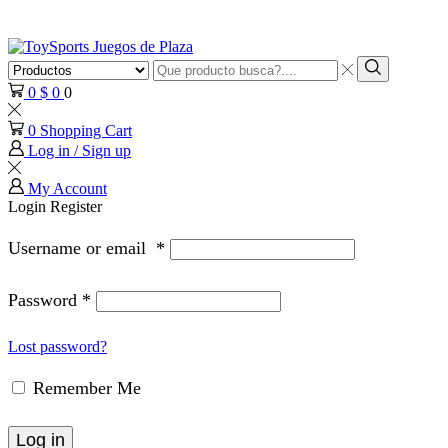
Search
input
Search
0
$
0
0
0
Shopping Cart
Log in / Sign up
My Account
Login
Register
Username or email
*
Password
*
Lost password?
Remember Me
Log in