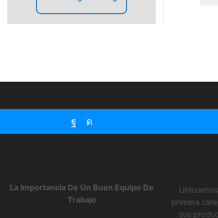
Facebook
Instagram
CALIDAD ASEGURADA
CERTI
La Importancia De Un Buen Equipo De
Utilizamos
Trabajo
primera cate
sus produc