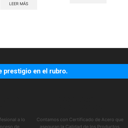
LEER MÁS
prestigio en el rubro.
ABAJO
PROCESOS DE
AL
PRODUCCION
sional a lo
Contamos con Certificado de Acero que
proceso de
aseguran la Calidad de los Productos,