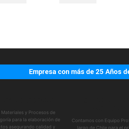
Empresa con más de 25 Años de 
FICADO ISO 9001
EQUIPO DE TR
PROFESION
 Materiales y Procesos de
goría para la elaboración de
Contamos con Equipo Profe
tos asegurando calidad y
largo de Chile para el 