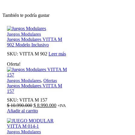
También te podría gustar
Juegos Modulares
Juegos Modulares VITTA M
902 Modelo Inclusivo
SKU:
VITTA M 902
Leer más
Oferta!
,
Juegos Modulares
Ofertas
Juegos Modulares VITTA M
157
SKU:
VITTA M 157
El
El
$
10.990.000
$
8.990.000
+IVA
precio
precio
Añadir al carrito
original
actual
era:
es:
$ 10.990.000.
$ 8.990.000.
Juegos Modulares