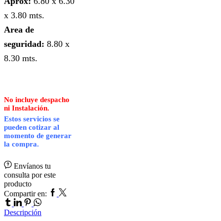
Aprox:
6.80 x 6.30
x 3.80 mts.
Area de
seguridad:
8.80 x
8.30 mts.
No incluye despacho
ni Instalación.
Estos servicios se
pueden cotizar al
momento de generar
la compra.
Envíanos tu
consulta por este
producto
Facebook
Twitter
Tumblr
Compartir en:
Linkedin
Pinterest
Whatsapp
Descripción