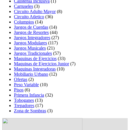
Calistenia Inclusiva
(1)
Carruseles
(3)
Circuito Adulto Mayor
(8)
Circuito Atletico
(36)
Columpios
(14)
Juegos de Cuerdas
(14)
Juegos de Resortes
(44)
Juegos Integradores
(27)
Juegos Modulares
(117)
Juegos Musicales
(21)
Juegos Tradicionales
(57)
Maquinas de Ejercicios
(33)
Maquinas de Ejercicios Junior
(7)
Maquinas Integradoras
(10)
Mobiliario Urbano
(12)
Ofertas
(2)
Peso Variable
(10)
Pisos
(6)
Primera Infancia
(32)
Toboganes
(13)
Trepadores
(17)
Zona de Sombras
(3)