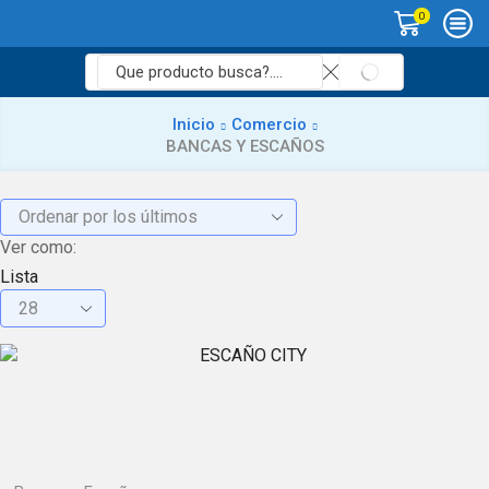
0
SEARCH
Search
input
Inicio
Comercio
BANCAS Y ESCAÑOS
Ver como:
Lista
Productos
por
pagina