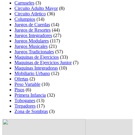
Carruseles
(3)
Circuito Adulto Mayor
(8)
Circuito Atletico
(36)
Columpios
(14)
Juegos de Cuerdas
(14)
Juegos de Resortes
(44)
Juegos Integradores
(27)
Juegos Modulares
(117)
Juegos Musicales
(21)
Juegos Tradicionales
(57)
Maquinas de Ejercicios
(33)
Maquinas de Ejercicios Junior
(7)
Maquinas Integradoras
(10)
Mobiliario Urbano
(12)
Ofertas
(2)
Peso Variable
(10)
Pisos
(6)
Primera Infancia
(32)
Toboganes
(13)
Trepadores
(17)
Zona de Sombras
(3)