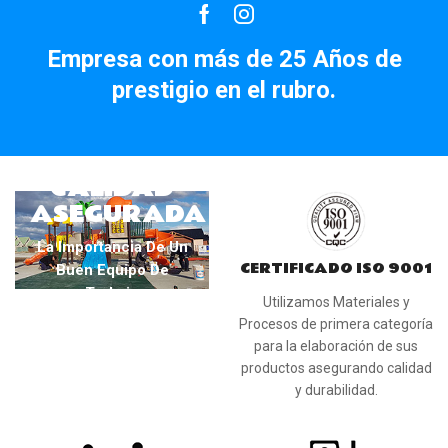
Facebook
Instagram
Empresa con más de 25 Años de
prestigio en el rubro.
CALIDAD
ASEGURADA
La Importancia De Un
CERTIFICADO ISO 9001
Buen Equipo De
Trabajo
Utilizamos Materiales y
Procesos de primera categoría
para la elaboración de sus
productos asegurando calidad
y durabilidad.