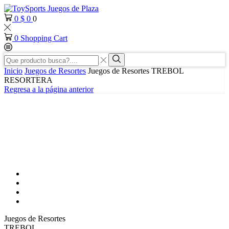
0
$
0
0
0
Shopping Cart
Search
input
Search
Inicio
Juegos de Resortes
Juegos de Resortes TREBOL
RESORTERA
Regresa a la página anterior
Juegos de Resortes
TREBOL