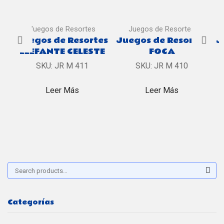
Juegos de Resortes
Juegos de Resortes
Juegos de Resortes
Juegos de Resortes
J
ELEFANTE CELESTE
FOCA
SKU:
JR M 411
SKU:
JR M 410
Leer Más
Leer Más
Buscar:
Sear
Categorías