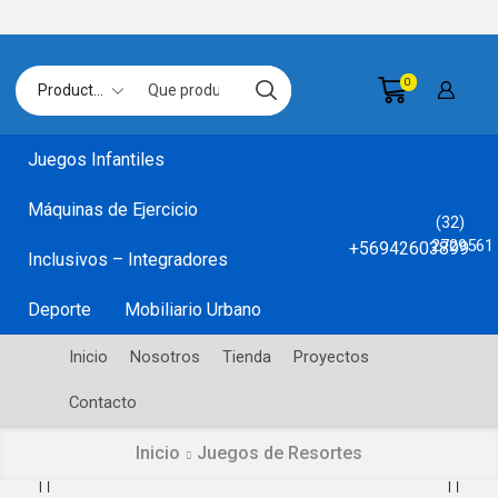
0
Search
input
Juegos Infantiles
Máquinas de Ejercicio
(32)
2729561
+56942603899
Inclusivos – Integradores
Deporte
Mobiliario Urbano
Inicio
Nosotros
Tienda
Proyectos
Contacto
Inicio
Juegos de Resortes