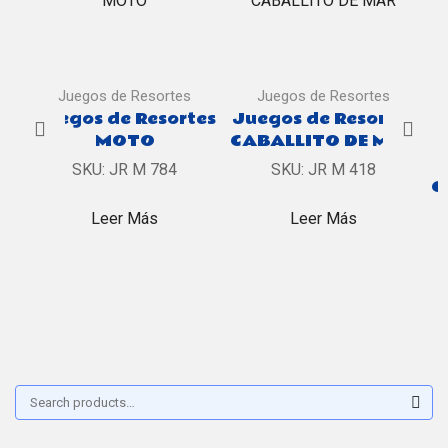
Juegos de Resortes
Juegos de Resortes
Juegos de Resortes
Juegos de Resortes
MOTO
CABALLITO DE MAR
SKU:
JR M 784
SKU:
JR M 418
C
Leer Más
Leer Más
Buscar:
Sear