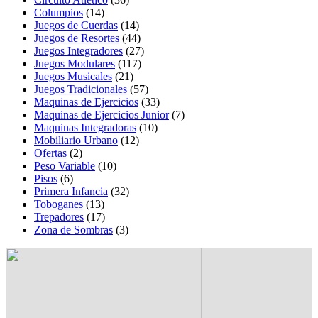
Columpios
(14)
Juegos de Cuerdas
(14)
Juegos de Resortes
(44)
Juegos Integradores
(27)
Juegos Modulares
(117)
Juegos Musicales
(21)
Juegos Tradicionales
(57)
Maquinas de Ejercicios
(33)
Maquinas de Ejercicios Junior
(7)
Maquinas Integradoras
(10)
Mobiliario Urbano
(12)
Ofertas
(2)
Peso Variable
(10)
Pisos
(6)
Primera Infancia
(32)
Toboganes
(13)
Trepadores
(17)
Zona de Sombras
(3)