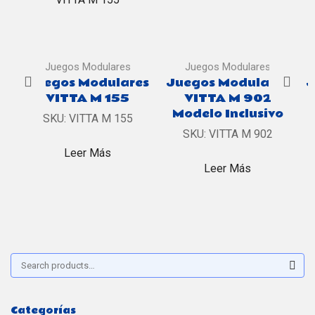
Juegos Modulares
Juegos Modulares
Juegos Modulares
Juegos Modulares
J
VITTA M 155
VITTA M 902
Modelo Inclusivo
SKU:
VITTA M 155
SKU:
VITTA M 902
Leer Más
Leer Más
Buscar:
Sear
Categorías