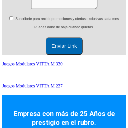
Suscríbete para recibir promociones y ofertas exclusivas cada mes.
Puedes darte de baja cuando quieras.
Juegos Modulares VITTA M 330
Juegos Modulares VITTA M 227
Facebook
Instagram
Empresa con más de 25 Años de
prestigio en el rubro.