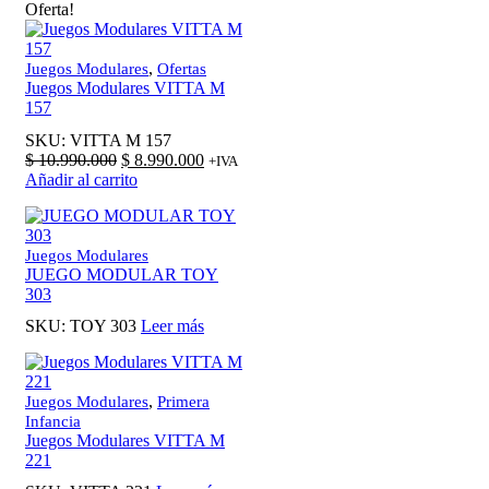
Oferta!
,
Juegos Modulares
Ofertas
Juegos Modulares VITTA M
157
SKU:
VITTA M 157
El
El
$
10.990.000
$
8.990.000
+IVA
precio
precio
Añadir al carrito
original
actual
era:
es:
$ 10.990.000.
$ 8.990.000.
Juegos Modulares
JUEGO MODULAR TOY
303
SKU:
TOY 303
Leer más
,
Juegos Modulares
Primera
Infancia
Juegos Modulares VITTA M
221